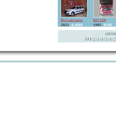
ВАЗ Lada Largus
ВАЗ 2108
2021
8.400$
1995
850$
следу
[ 1 ]
|
2
|
3
|
4
|
5
|
6
|
7