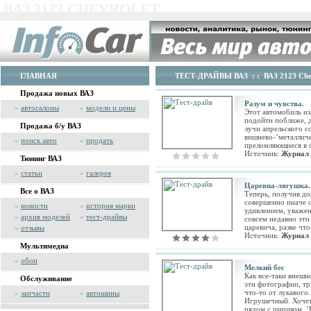
ВАЗ 2123 CHEVROLET
ГЛАВНАЯ
ТЕСТ-ДРАЙВЫ ВАЗ
: :
ВАЗ 2123 Che
Продажа новых ВАЗ
Разум и чувства.
»
автосалоны
»
модели и цены
Этот автомобиль из
подойти поближе, д
Продажа б/у ВАЗ
лучи апрельского 
вишнево-’металличе
»
поиск авто
»
продать
преломляющиеся в 
Источник:
Журнал 
Тюнинг ВАЗ
»
статьи
»
галерея
Царевна-лягушка.
Все о ВАЗ
Теперь, получив до
совершенно иначе с
»
новости
»
история марки
удивлением, уваже
»
архив моделей
»
тест-драйвы
совсем недавно эти
царевича, разве чт
»
отзывы
Источник:
Журнал 
Мультимедиа
»
обои
Мелкий бес
Как все-таки внешн
Обслуживание
эти фотографии, тр
что-то от лукавого.
»
запчасти
»
автошины
Игрушечный. Хочет
рядом с шариком. ’