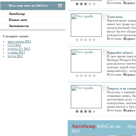
Источник:
Журнал 
Весь мир авто на InfoCar
Автобазар
Хамелеон.
Новые авто
Параллельное измер
имеет все права на
Автоновости
неоднозначный объе
вроде бы все обыде
рождается провок
Смотрите также:
Источник:
Журнал 
автосалоны ВАЗ
СТО ВАЗ
купить б/у ВАЗ
отзывы ВАЗ
Придайте объем!
тесты ВАЗ
В свое время пароч
Berlingo/Peugeot P
результатом генети
поисках новой поро
микроавтобус, пол
Источник:
Журнал 
Увидеть и не умере
Подхожу к машине
открываю дверь, бр
протягиваю руку с 
поворотник, начин
шины бьется о брусч
Источник:
Журнал 
Автобазар
InfoCar.ua
Про
ВАЗ