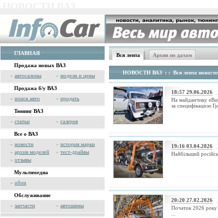
НОВОСТИ ВАЗ
ГЛАВНАЯ
Вся лента
Архив по датам
Продажа новых ВАЗ
НОВОСТИ ВАЗ
: : Вся лента новосте
»
автосалоны
»
модели и цены
Продажа б/у ВАЗ
18:57 29.06.2026
»
поиск авто
»
продать
На майданчику eBay
за специфікацією Гр
Тюнинг ВАЗ
»
статьи
»
галерея
Все о ВАЗ
»
новости
»
история марки
19:16 03.04.2026
»
архив моделей
»
тест-драйвы
Найбільший російсь
»
отзывы
Мультимедиа
»
обои
Обслуживание
20:20 27.02.2026
»
запчасти
»
автошины
Початок 2026 року 
...