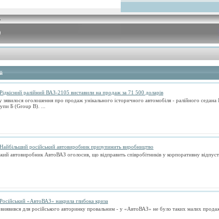
й
Рідкісний ралійний ВАЗ-2105 виставили на продаж за 71 500 доларів
 зявилося оголошення про продаж унікального історичного автомобіля - ралійного седана
упи Б (Group B). ...
Найбільший російський автовиробник призупинить виробництво
кий автовиробник АвтоВАЗ оголосив, що відправить співробітників у корпоративну відпустку
Російський «АвтоВАЗ» накрила глибока криза
виявився для російського авторинку провальним - у «АвтоВАЗ» не було таких малих прода