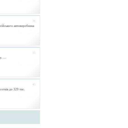
31
осійського автовиробника
35
 ...
45
отків до 329 тис.