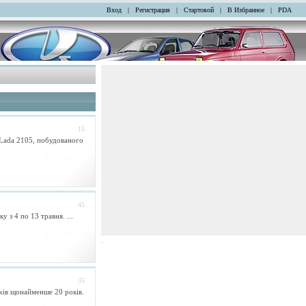
Вход
|
Регистрация
|
Стартовой
|
В Избранное
|
PDA
15
 Lada 2105, побудованого
45
 з 4 по 13 травня. ...
35
жів щонайменше 20 років.