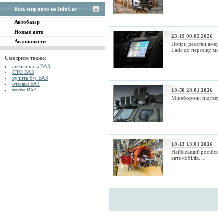
Весь мир авто на InfoCar
Автобазар
Новые авто
23:19 09.02.2026
Автоновости
Попри десятки амер
Lada до переліку мо
Смотрите также:
автосалоны ВАЗ
СТО ВАЗ
купить б/у ВАЗ
отзывы ВАЗ
тесты ВАЗ
18:50 28.01.2026
Міноборони підтвер
18:13 13.01.2026
Найбільший російсь
автомобілів. ...