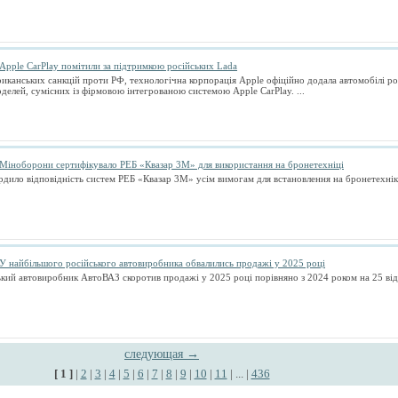
Apple CarPlay помітили за підтримкою російських Lada
иканських санкцій проти РФ, технологічна корпорація Apple офіційно додала автомобілі р
делей, сумісних із фірмовою інтегрованою системою Apple CarPlay. ...
Міноборони сертифікувало РЕБ «Квазар 3М» для використання на бронетехніці
дило відповідність систем РЕБ «Квазар 3М» усім вимогам для встановлення на бронетехніку.
У найбільшого російського автовиробника обвалились продажі у 2025 році
кий автовиробник АвтоВАЗ скоротив продажі у 2025 році порівняно з 2024 роком на 25 відс
следующая →
[ 1 ]
|
2
|
3
|
4
|
5
|
6
|
7
|
8
|
9
|
10
|
11
| ... |
436