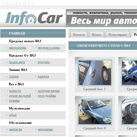
ОБОИ ВАЗ
ГЛАВНАЯ
Начало
Новое
Популярное
Р
Продажа новых ВАЗ
ОБОИ РАБОЧЕГО СТОЛА С ВАЗ
»
автосалоны
»
модели и цены
Продажа б/у ВАЗ
»
поиск авто
»
продать
Тюнинг ВАЗ
»
статьи
»
галерея
Все о ВАЗ
Средний бал: 1
Средни
»
новости
»
история марки
»
архив моделей
»
тест-драйвы
»
отзывы
Мультимедиа
»
обои
Обслуживание
Средний бал: 0
Средни
»
запчасти
»
автошины