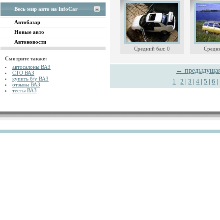
Весь мир авто на InfoCar
Автобазар
Новые авто
Автоновости
Средний бал: 0
Средни
Смотрите также:
автосалоны ВАЗ
← предыдуща
СТО ВАЗ
купить б/у ВАЗ
1
|
2
|
3
|
4
|
5
|
6
|
отзывы ВАЗ
тесты ВАЗ