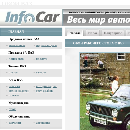
ОБОИ ВАЗ
ГЛАВНАЯ
Начало
Новое
Популярное
Р
Продажа новых ВАЗ
ОБОИ РАБОЧЕГО СТОЛА С ВАЗ
»
автосалоны
»
модели и цены
Продажа б/у ВАЗ
»
поиск авто
»
продать
Тюнинг ВАЗ
»
статьи
»
галерея
Все о ВАЗ
»
новости
»
история марки
»
архив моделей
»
тест-драйвы
»
отзывы
Мультимедиа
»
обои
Обслуживание
»
запчасти
»
автошины