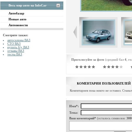
Весь мир авто на InfoCar
Автобазар
Новые авто
Автоновости
Смотрите также:
автосалоны ВАЗ
СТО ВАЗ
купить б/у ВАЗ
отзывы ВАЗ
тесты ВАЗ
Проголосуйте за фото
(средний бал
4
, г
КОМЕНТАРИИ ПОЛЬЗОВАТЕЛЕЙ
Коментариев пока никто не оставил. Стань
Имя*:
Тема:
Ваш коментарий*
(осталось символов:
300