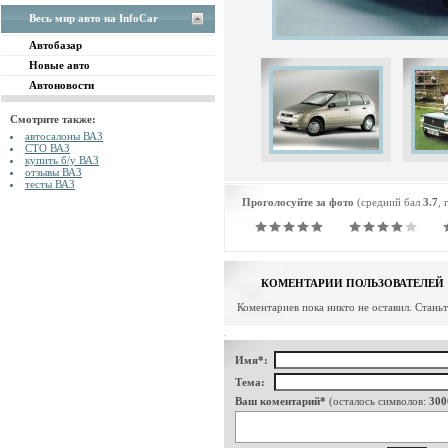
Весь мир авто на InfoCar
Автобазар
Новые авто
Автоновости
Смотрите также:
автосалоны ВАЗ
СТО ВАЗ
купить б/у ВАЗ
отзывы ВАЗ
тесты ВАЗ
Проголосуйте за фото
(средний бал
3.7
, 
КОМЕНТАРИИ ПОЛЬЗОВАТЕЛЕЙ
Коментариев пока никто не оставил. Стань
Имя*:
Тема:
Ваш коментарий*
(осталось символов:
300