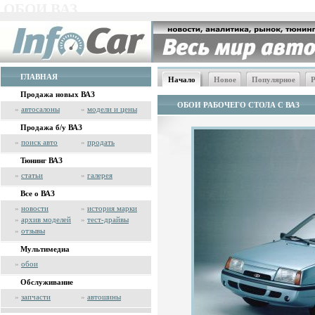
ОБОИ ВАЗ
ГЛАВНАЯ
Начало
Новое
Популярное
Р
Продажа новых ВАЗ
ОБОИ РАБОЧЕГО СТОЛА С ВАЗ
»
автосалоны
»
модели и цены
Продажа б/у ВАЗ
»
поиск авто
»
продать
Тюнинг ВАЗ
»
статьи
»
галерея
Все о ВАЗ
»
новости
»
история марки
»
архив моделей
»
тест-драйвы
»
отзывы
Мультимедиа
»
обои
Обслуживание
»
запчасти
»
автошины