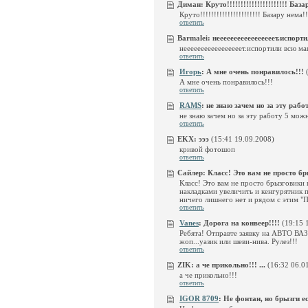
Диман:
Круто!!!!!!!!!!!!!!!!!!!!!! База
Круто!!!!!!!!!!!!!!!!!!!!!! Базару нема!!!
ответить
Barmalei:
нееееееееееееееееет.испорт
нееееееееееееееееет.испортили всю маш
ответить
Игорь
:
А мне очень понравилось!!!
(
А мне очень понравилось!!!
ответить
RAMS
:
не знаю зачем но за эту работ
не знаю зачем но за эту работу 5 можн
ответить
EKX:
эээ
(15:41 19.09.2008)
кривой фотошоп
ответить
Сайлер:
Класс! Это вам не просто бры
Класс! Это вам не просто брызговики 
накладками увеличить и кенгурятник 
ничего лишнего нет и рядом с этим "П
ответить
Vanes
:
Дорога на конвеер!!!!
(19:15 
Ребята! Отправте заявку на АВТО ВАЗ!
жоп...уазик или шеви-нива. Рулез!!!
ответить
ZIK:
а че прикольно!!! ...
(16:32 06.0
а че прикольно!!!
ответить
IGOR 8709
:
Не фонтан, но брызги ест