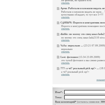
Не фонтан, но брызги есть
ответить
Арчи:
Работали и вложили видать не м
Работали и вложили видать не мало...
качествами обладает, то тут все 5+!!!
ответить
С@НЫЧ:
Пороги и кенгурятник помо
Пороги и кенгурятник помощнее пост
ответить
diablo:
по моему это спец заказ lada211
по моему это спец заказ lada2110 niva
ответить
VaSa:
нереально ...
(23:21 07.09.2009
нереально
ответить
Lost:
фотошоп
(15:34 23.09.2009)
это тупой фотошоп а вы слюни разв
ответить
777:
а чё? реальный pick up!+ ...
(18:
а чё? реальный pick up!+
ответить
показат
Имя*:
Тема:
Ваш коментарий*
(осталось символов:
300