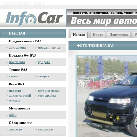
ТЮНИНГ ВАЗ
ГЛАВНАЯ
Начало
Новое
Популярное
Р
Продажа новых ВАЗ
ФОТО ТЮНИНГА ВАЗ
»
автосалоны
»
модели и цены
Продажа б/у ВАЗ
»
поиск авто
»
продать
Тюнинг ВАЗ
»
статьи
»
галерея
Все о ВАЗ
»
новости
»
история марки
»
архив моделей
»
тест-драйвы
»
отзывы
Мультимедиа
»
обои
Обслуживание
»
запчасти
»
автошины