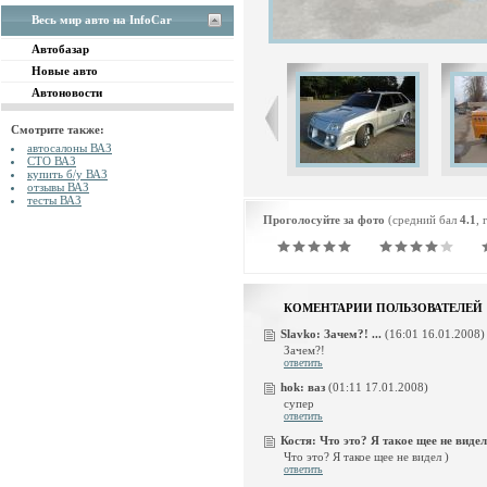
Весь мир авто на InfoCar
Автобазар
Новые авто
Автоновости
Смотрите также:
автосалоны ВАЗ
СТО ВАЗ
купить б/у ВАЗ
отзывы ВАЗ
тесты ВАЗ
Проголосуйте за фото
(средний бал
4.1
, 
КОМЕНТАРИИ ПОЛЬЗОВАТЕЛЕЙ
Slavko:
Зачем?! ...
(16:01 16.01.2008)
Зачем?!
ответить
hok:
ваз
(01:11 17.01.2008)
супер
ответить
Костя:
Что это? Я такое щее не видел )
Что это? Я такое щее не видел )
ответить