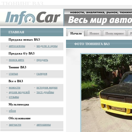
ТЮНИНГ ВАЗ
ГЛАВНАЯ
Начало
Новое
Популярное
Р
Продажа новых ВАЗ
ФОТО ТЮНИНГА ВАЗ
»
автосалоны
»
модели и цены
Продажа б/у ВАЗ
»
поиск авто
»
продать
Тюнинг ВАЗ
»
статьи
»
галерея
Все о ВАЗ
»
новости
»
история марки
»
архив моделей
»
тест-драйвы
»
отзывы
Мультимедиа
»
обои
Обслуживание
»
запчасти
»
автошины